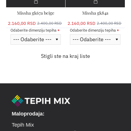
Missha gk67a beige
Missha gk84a
2.160,00 RSD
2.160,00 RSD
2.400,00 RSD
2.400,00 RSD
Odaberite dimenziju tepiha
Odaberite dimenziju tepiha
Stigli ste na kraj liste
Maloprodaja:
Tepih Mix