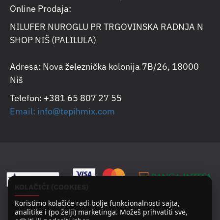
Online Prodaja:
NILUFER NUROGLU PR TRGOVINSKA RADNJA N
SHOP NIŠ (PALILULA)
Adresa: Nova železnička kolonija 7B/26, 18000
Niš
Telefon: +381 65 807 27 55
Email: info@tepihmix.com
KOLAČIĆI (COOKIES)
Koristimo kolačiće radi bolje funkcionalnosti sajta,
analitike i (po želji) marketinga. Možeš prihvatiti sve,