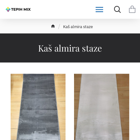
h
Kaš almira staze
o
m
e
Kaš almira staze