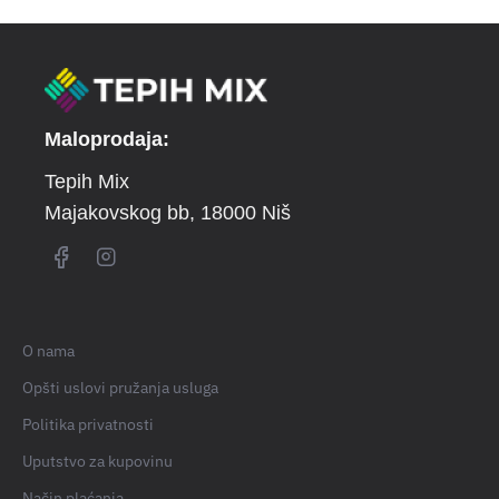
Maloprodaja:
Tepih Mix
Majakovskog bb
, 18000 Niš
O nama
Opšti uslovi pružanja usluga
Politika privatnosti
Uputstvo za kupovinu
Način plaćanja