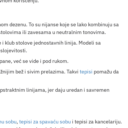
evnom korišćenju.
dnom dezenu. To su nijanse koje se lako kombinuju sa
tolovima ili zavesama u neutralnim tonovima.
 klub stolove jednostavnih linija. Modeli sa
slojevitosti.
pane, već se vide i pod rukom.
žnijim bež i sivim prelazima. Takvi
tepisi
pomažu da
apstraktnim linijama, jer daju uredan i savremen
nu sobu
,
tepisi za spavaću sobu
i tepisi za kancelariju.