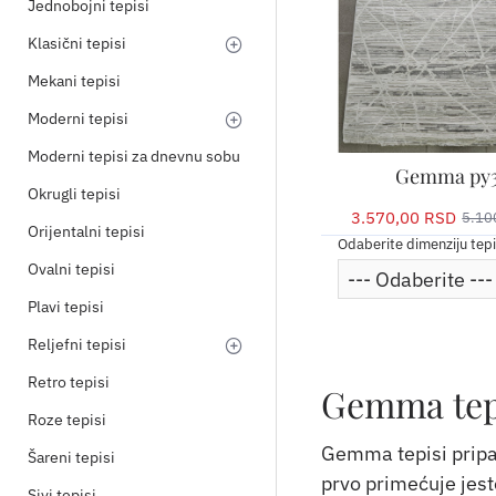
Jednobojni tepisi
Klasični tepisi
Mekani tepisi
Moderni tepisi
Moderni tepisi za dnevnu sobu
Gemma py3
Okrugli tepisi
3.570,00 RSD
5.10
Orijentalni tepisi
Odaberite dimenziju tep
Ovalni tepisi
Plavi tepisi
Reljefni tepisi
Retro tepisi
Gemma tepi
Roze tepisi
Gemma tepisi pripad
Šareni tepisi
prvo primećuje jeste
Sivi tepisi