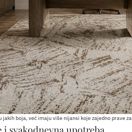
 jakih boja, već imaju više nijansi koje zajedno prave z
 i svakodnevna upotreba