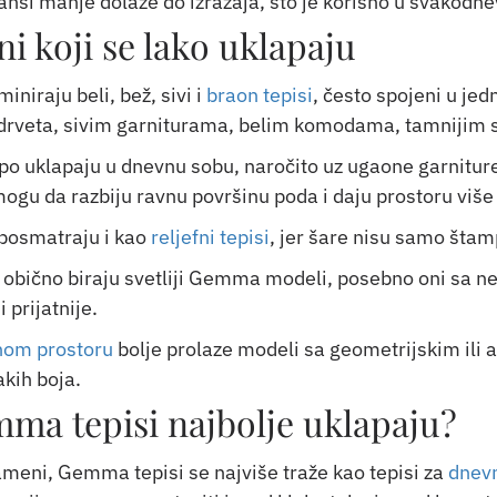
ansi manje dolaze do izražaja, što je korisno u svakodn
ni koji se lako uklapaju
iniraju beli, bež, sivi i
braon tepisi
, često spojeni u je
drveta, sivim garniturama, belim komodama, tamnijim s
o uklapaju u dnevnu sobu, naročito uz ugaone garniture i
ogu da razbiju ravnu površinu poda i daju prostoru više 
 posmatraju i kao
reljefni tepisi
, jer šare nisu samo štam
 obično biraju svetliji Gemma modeli, posebno oni sa ne
 prijatnije.
dnom prostoru
bolje prolaze modeli sa geometrijskim ili 
akih boja.
ma tepisi najbolje uklapaju?
meni, Gemma tepisi se najviše traže kao tepisi za
dnev