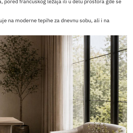
, pored francuskog ležaja ili u delu prostora gde se
uje na moderne tepihe za dnevnu sobu, ali i na