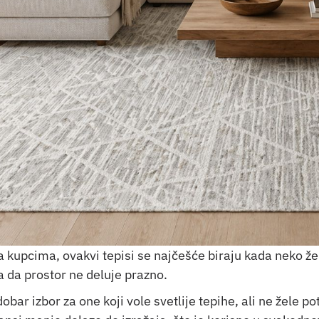
sa kupcima, ovakvi tepisi se najčešće biraju kada neko že
a da prostor ne deluje prazno.
ar izbor za one koji vole svetlije tepihe, ali ne žele p