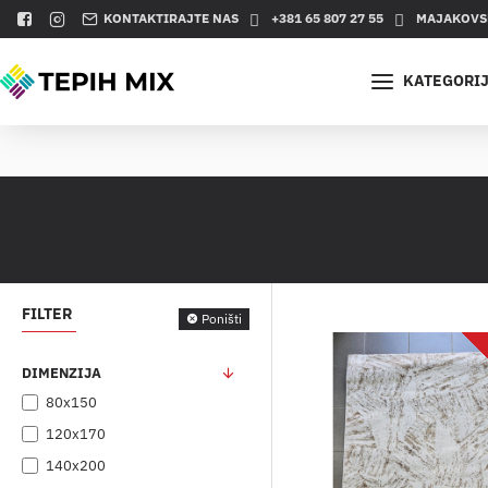
KONTAKTIRAJTE NAS
+381 65 807 27 55
MAJAKOVSK
KATEGORI
FILTER
Poništi
DIMENZIJA
80x150
120x170
140x200