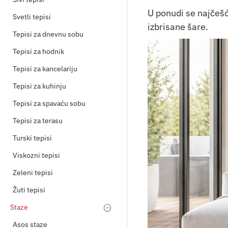
U ponudi se najčešć
Svetli tepisi
izbrisane šare.
Tepisi za dnevnu sobu
Tepisi za hodnik
Tepisi za kancelariju
Tepisi za kuhinju
Tepisi za spavaću sobu
Tepisi za terasu
Turski tepisi
Viskozni tepisi
Zeleni tepisi
Žuti tepisi
Staze
Asos staze