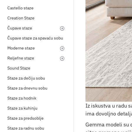
Castello staze
Creation Staze
Čupave staze
Čupave staze za spavaću sobu
Moderne staze
Reljefne staze
Sound Staze
Staze za dečiju sobu
Staze za dnevnu sobu
Staze za hodnik
Iz iskustva u radu 
Staze za kuhinju
ima dovoljno detalj
Staze za predsoblje
Gemma modeli su dob
Staze za radnu sobu