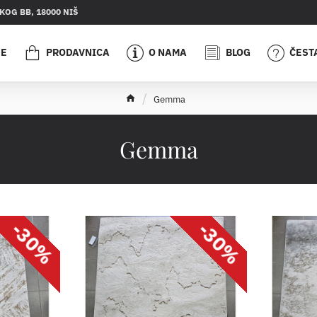
OG BB, 18000 NIŠ
JE
PRODAVNICA
O NAMA
BLOG
ČEST
h
Gemma
o
m
e
Gemma
-30%
-30%