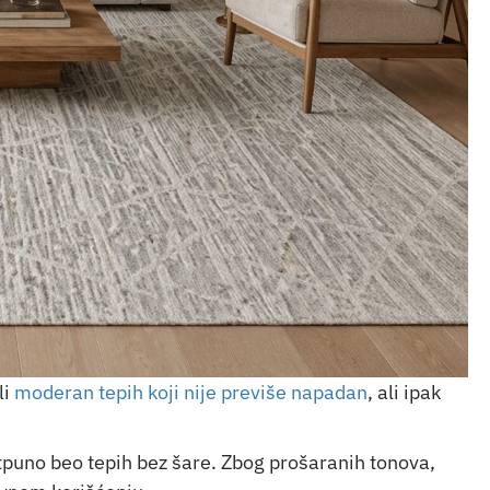
li
moderan tepih koji nije previše napadan
, ali ipak
otpuno beo tepih bez šare. Zbog prošaranih tonova,