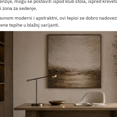
nzije, mogu se postaviti ispod klub stola, ispred kreveta
ti zona za sedenje.
avnom moderni i apstraktni, ovi tepisi se dobro nadovez
ne tepihe u blažoj varijanti.