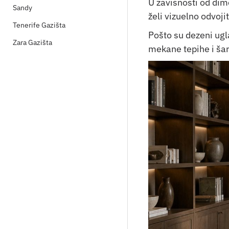
U zavisnosti od dime
Sandy
želi vizuelno odvoji
Tenerife Gazišta
Pošto su dezeni ugl
Zara Gazišta
mekane tepihe i šare