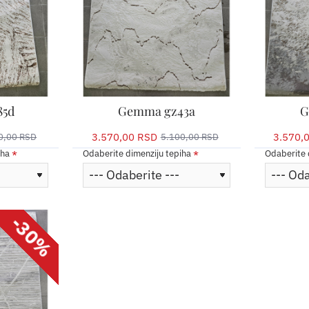
85d
Gemma gz43a
G
3.570,00 RSD
3.570,
0,00 RSD
5.100,00 RSD
iha
Odaberite dimenziju tepiha
Odaberite 
-30%