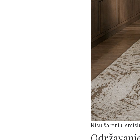
Nisu šareni u smislu
Održavanje