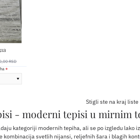
1a
0,00 RSD
iha
Stigli ste na kraj liste
si - moderni tepisi u mirnim to
aju kategoriji modernih tepiha, ali se po izgledu lako i
 kombinacija svetlih nijansi, reljefnih šara i blagih kon