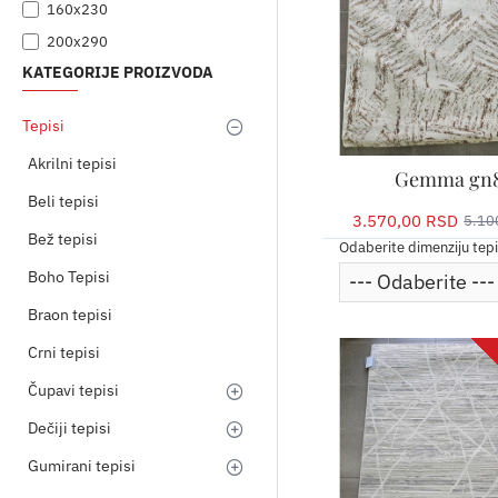
160x230
200x290
KATEGORIJE PROIZVODA
Tepisi
Akrilni tepisi
Gemma gn
Beli tepisi
3.570,00 RSD
5.10
Bež tepisi
Odaberite dimenziju tep
Boho Tepisi
Braon tepisi
Crni tepisi
Čupavi tepisi
Dečiji tepisi
Gumirani tepisi