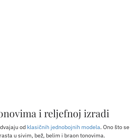
novima i reljefnoj izradi
zdvajaju od
klasičnih jednobojnih modela
. Ono što se
trasta u sivim, bež, belim i braon tonovima.