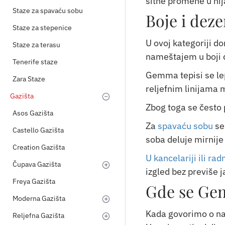
sitne promene u nij
Staze za spavaću sobu
Boje i deze
Staze za stepenice
U ovoj kategoriji dom
Staze za terasu
nameštajem u boji 
Tenerife staze
Gemma tepisi se lep
Zara Staze
reljefnim linijama m
Gazišta
Zbog toga se često
Asos Gazišta
Za
spavaću sobu
se
Castello Gazišta
soba deluje mirnije i
Creation Gazišta
U kancelariji ili ra
Čupava Gazišta
izgled bez previše j
Freya Gazišta
Gde se Gem
Moderna Gazišta
Kada govorimo o na
Reljefna Gazišta