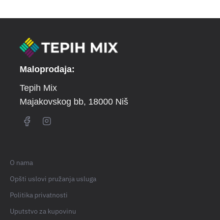
Maloprodaja:
Tepih Mix
Majakovskog bb
, 18000 Niš
O nama
Opšti uslovi pružanja usluga
Politika privatnosti
Uputstvo za kupovinu