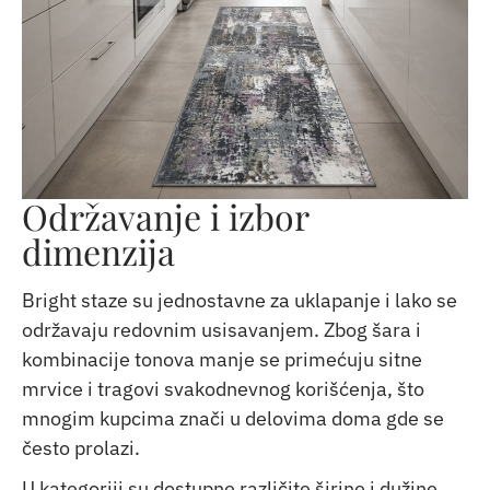
Održavanje i izbor
dimenzija
Bright staze su jednostavne za uklapanje i lako se
održavaju redovnim usisavanjem. Zbog šara i
kombinacije tonova manje se primećuju sitne
mrvice i tragovi svakodnevnog korišćenja, što
mnogim kupcima znači u delovima doma gde se
često prolazi.
U kategoriji su dostupne različite širine i dužine,