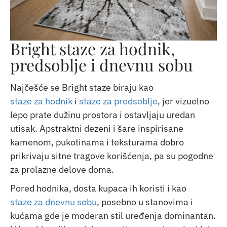
Bright staze za hodnik,
predsoblje i dnevnu sobu
Najčešće se Bright staze biraju kao
staze za hodnik
i
staze za predsoblje
, jer vizuelno
lepo prate dužinu prostora i ostavljaju uredan
utisak. Apstraktni dezeni i šare inspirisane
kamenom, pukotinama i teksturama dobro
prikrivaju sitne tragove korišćenja, pa su pogodne
za prolazne delove doma.
Pored hodnika, dosta kupaca ih koristi i kao
staze za dnevnu sobu
, posebno u stanovima i
kućama gde je moderan stil uređenja dominantan.