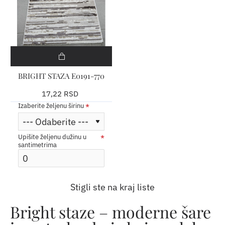
BRIGHT STAZA E0191-770
17,22 RSD
Izaberite željenu širinu
Upišite željenu dužinu u
santimetrima
Stigli ste na kraj liste
Bright staze – moderne šare