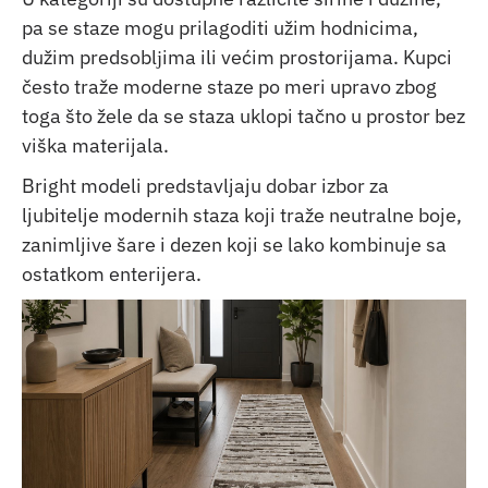
pa se staze mogu prilagoditi užim hodnicima,
dužim predsoblјima ili većim prostorijama. Kupci
često traže moderne staze po meri upravo zbog
toga što žele da se staza uklopi tačno u prostor bez
viška materijala.
Bright modeli predstavljaju dobar izbor za
ljubitelje modernih staza koji traže neutralne boje,
zanimljive šare i dezen koji se lako kombinuje sa
ostatkom enterijera.