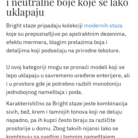
i neutralne boje koje se lako
uklapaju
Bright staze pripadaju kolekciji
modernih staza
koje su prepoznatljive po apstraktnim dezenima,
efektu mermera, blagim prelazima boja i
detaljima koji podsećaju na prirodne teksture.
U ovoj kategoriji mogu se pronaći modeli koji se
lepo uklapaju u savremeno uređene enterijere, ali
i u prostore gde je potrebno razbiti monotoniju
jednobojnog nameštaja i poda.
Karakteristično za Bright staze jeste kombinacija
sivih, bež, krem i tamnijih tonova koji ne deluju
napadno, pa ih kupci često biraju za različite
prostorije u domu. Zbog takvih nijansi lako se
kombinuju sa svetlim i tamnim nameštajem,