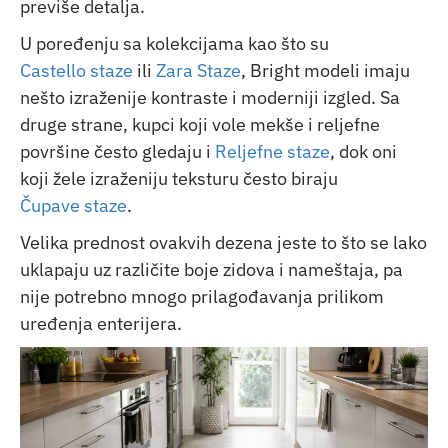
previše detalja.
U poređenju sa kolekcijama kao što su
Castello staze
ili
Zara Staze
, Bright modeli imaju
nešto izraženije kontraste i moderniji izgled. Sa
druge strane, kupci koji vole mekše i reljefne
površine često gledaju i
Reljefne staze
, dok oni
koji žele izraženiju teksturu često biraju
Čupave staze
.
Velika prednost ovakvih dezena jeste to što se lako
uklapaju uz različite boje zidova i nameštaja, pa
nije potrebno mnogo prilagođavanja prilikom
uređenja enterijera.