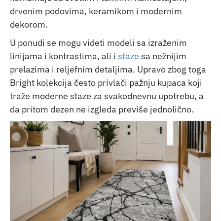
drvenim podovima, keramikom i modernim
dekorom.
U ponudi se mogu videti modeli sa izraženim
linijama i kontrastima, ali i
staze
sa nežnijim
prelazima i reljefnim detaljima. Upravo zbog toga
Bright kolekcija često privlači pažnju kupaca koji
traže moderne staze za svakodnevnu upotrebu, a
da pritom dezen ne izgleda previše jednolično.