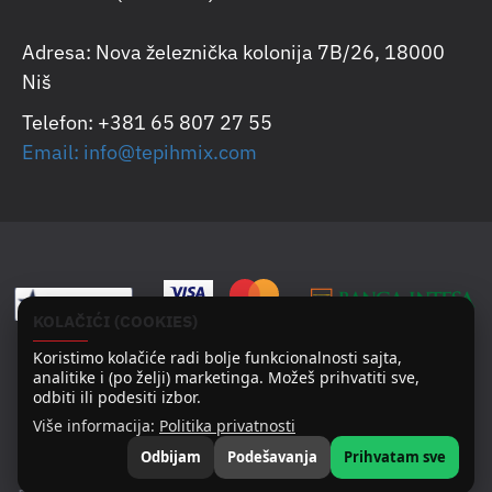
Adresa: Nova železnička kolonija 7B/26, 18000
Niš
Telefon: +381 65 807 27 55
Email: info@tepihmix.com
KOLAČIĆI (COOKIES)
Koristimo kolačiće radi bolje funkcionalnosti sajta,
analitike i (po želji) marketinga. Možeš prihvatiti sve,
odbiti ili podesiti izbor.
Više informacija:
Politika privatnosti
Odbijam
Podešavanja
Prihvatam sve
Copyright © 2025
FILTER