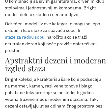
U kombinaciji sa sivim garniturama, drvenim klub
stolovima i jednostavnijim komodama, Bright
modeli deluju skladno i nenametljivo.
Određeni modeli iz ove kategorije mogu se lepo
uklopiti i kao staze za spavaću sobu ili
staze za radnu sobu
, naročito ako se traži
neutralan dezen koji neće previše opterećivati
prostor.
Apstraktni dezeni i moderan
izgled staza
Bright kolekciju karakterišu šare koje podsećaju
na mermer, kamen, razlivene tonove i blago
pohabane teksture koje su poslednjih godina
veoma tražene među modernim stazama. Takvi
dezeni ostavljaju utisak dinamičnog prostora bez