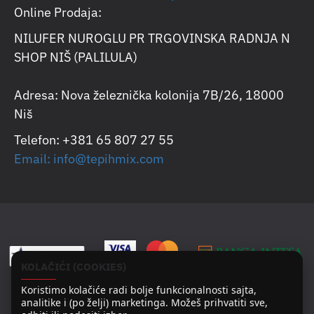
Online Prodaja:
NILUFER NUROGLU PR TRGOVINSKA RADNJA N
SHOP NIŠ (PALILULA)
Adresa: Nova železnička kolonija 7B/26, 18000
Niš
Telefon: +381 65 807 27 55
Email: info@tepihmix.com
KOLAČIĆI (COOKIES)
Koristimo kolačiće radi bolje funkcionalnosti sajta,
analitike i (po želji) marketinga. Možeš prihvatiti sve,