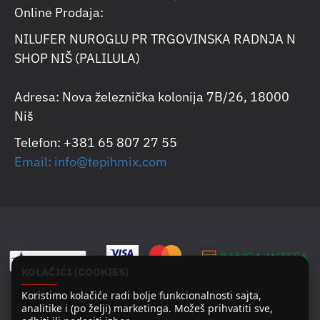
Online Prodaja:
NILUFER NUROGLU PR TRGOVINSKA RADNJA N
SHOP NIŠ (PALILULA)
Adresa: Nova železnička kolonija 7B/26, 18000
Niš
Telefon: +381 65 807 27 55
Email: info@tepihmix.com
KOLAČIĆI (COOKIES)
Koristimo kolačiće radi bolje funkcionalnosti sajta,
analitike i (po želji) marketinga. Možeš prihvatiti sve,