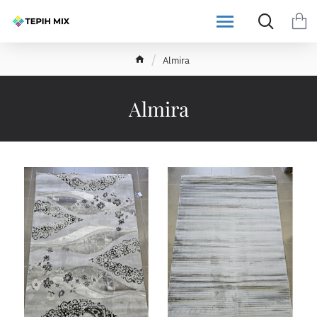
h
Almira
o
m
e
Almira