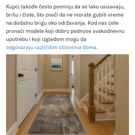
Kupci takođe često pominju da se lako usisavaju,
brišu i čiste, što znači da ne morate gubiti vreme
na dodatnu brigu oko održavanja. Kod nas ćete
pronaći modele koji dobro podnose svakodnevnu
upotrebu i koji izgledom mogu da
odgovaraju različitim stilovima doma
.