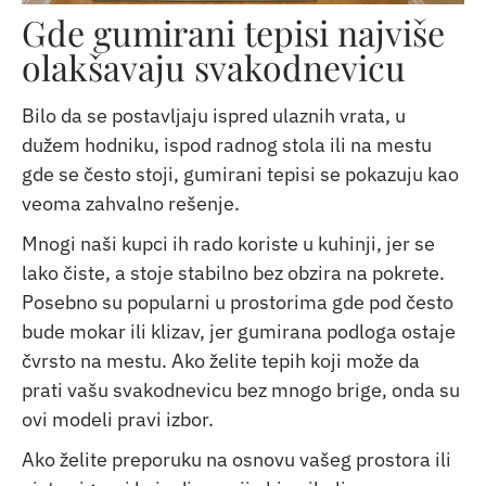
Gde gumirani tepisi najviše
olakšavaju svakodnevicu
Bilo da se postavljaju ispred ulaznih vrata, u
dužem hodniku, ispod radnog stola ili na mestu
gde se često stoji, gumirani tepisi se pokazuju kao
veoma zahvalno rešenje.
Mnogi naši kupci ih rado koriste u kuhinji, jer se
lako čiste, a stoje stabilno bez obzira na pokrete.
Posebno su popularni u prostorima gde pod često
bude mokar ili klizav, jer gumirana podloga ostaje
čvrsto na mestu. Ako želite tepih koji može da
prati vašu svakodnevicu bez mnogo brige, onda su
ovi modeli pravi izbor.
Ako želite preporuku na osnovu vašeg prostora ili