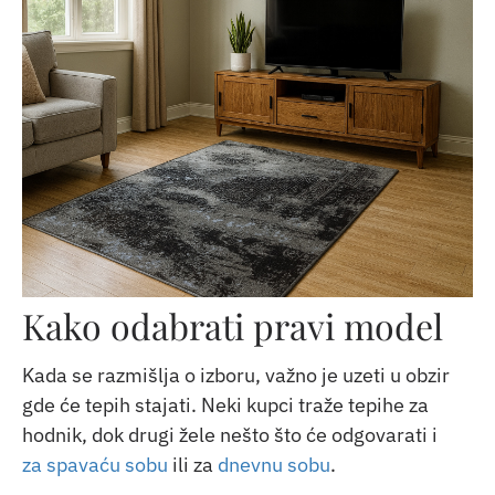
Kako odabrati pravi model
Kada se razmišlja o izboru, važno je uzeti u obzir
gde će tepih stajati. Neki kupci traže tepihe za
hodnik, dok drugi žele nešto što će odgovarati i
za spavaću sobu
ili za
dnevnu sobu
.