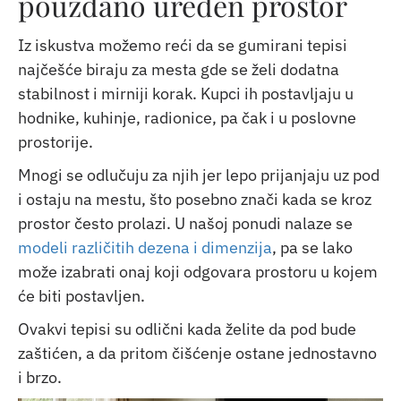
pouzdano uređen prostor
Iz iskustva možemo reći da se gumirani tepisi
najčešće biraju za mesta gde se želi dodatna
stabilnost i mirniji korak. Kupci ih postavljaju u
hodnike, kuhinje, radionice, pa čak i u poslovne
prostorije.
Mnogi se odlučuju za njih jer lepo prijanjaju uz pod
i ostaju na mestu, što posebno znači kada se kroz
prostor često prolazi. U našoj ponudi nalaze se
modeli različitih dezena i dimenzija
, pa se lako
može izabrati onaj koji odgovara prostoru u kojem
će biti postavljen.
Ovakvi tepisi su odlični kada želite da pod bude
zaštićen, a da pritom čišćenje ostane jednostavno
i brzo.