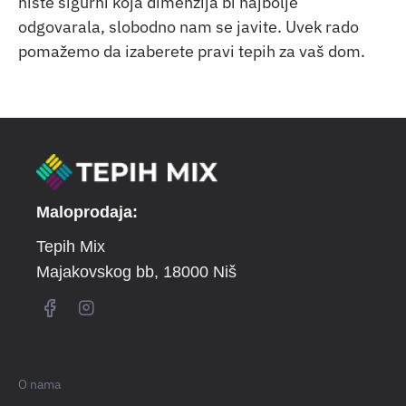
niste sigurni koja dimenzija bi najbolje
odgovarala, slobodno nam se javite. Uvek rado
pomažemo da izaberete pravi tepih za vaš dom.
Maloprodaja:
Tepih Mix
Majakovskog bb
, 18000 Niš
O nama