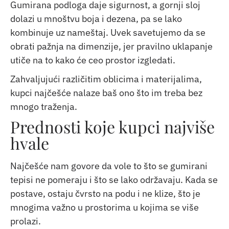
Gumirana podloga daje sigurnost, a gornji sloj
dolazi u mnoštvu boja i dezena, pa se lako
kombinuje uz nameštaj. Uvek savetujemo da se
obrati pažnja na dimenzije, jer pravilno uklapanje
utiče na to kako će ceo prostor izgledati.
Zahvaljujući različitim oblicima i materijalima,
kupci najčešće nalaze baš ono što im treba bez
mnogo traženja.
Prednosti koje kupci najviše
hvale
Najčešće nam govore da vole to što se gumirani
tepisi ne pomeraju i što se lako održavaju. Kada se
postave, ostaju čvrsto na podu i ne klize, što je
mnogima važno u prostorima u kojima se više
prolazi.