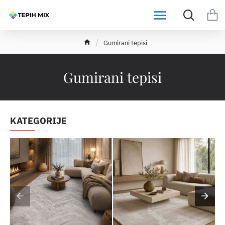
h
Gumirani tepisi
o
m
e
Gumirani tepisi
KATEGORIJE