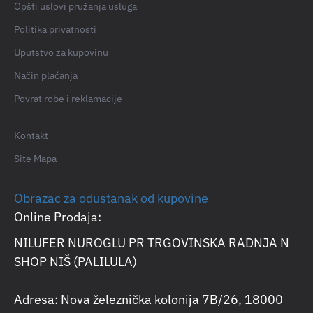
Opšti uslovi pružanja usluga
Politika privatnosti
Uputstvo za kupovinu
Način plaćanja
Povrat robe i reklamacije
Kontakt
Site Mapa
Obrazac za odustanak od kupovine
Online Prodaja:
NILUFER NUROGLU PR TRGOVINSKA RADNJA N
SHOP NIŠ (PALILULA)
Adresa: Nova železnička kolonija 7B/26, 18000