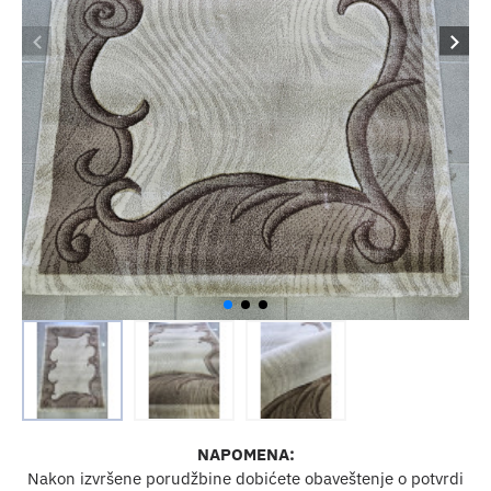
NAPOMENA:
Nakon izvršene porudžbine dobićete obaveštenje o potvrdi