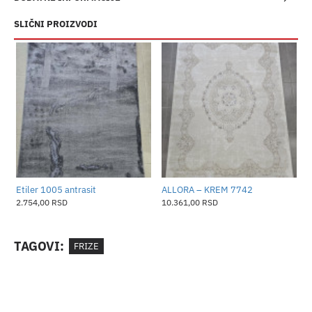
SLIČNI PROIZVODI
​Etiler 1005 antrasit
ALLORA – KREM 7742
A
2.754,00 RSD
10.361,00 RSD
1
TAGOVI:
FRIZE