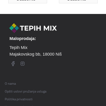
Maloprodaja:
Tepih Mix
Majakovskog bb
, 18000 Niš
O nama
Opšti uslovi pružanja usluga
Politika privatnosti