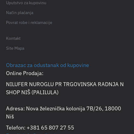
Uputstvo za kupovinu
Način plaćanja
Povrat robe i reklamacije
Kontakt
Site Mapa
Obrazac za odustanak od kupovine
Online Prodaja:
NILUFER NUROGLU PR TRGOVINSKA RADNJA N
SHOP NIŠ (PALILULA)
Adresa: Nova železnička kolonija 7B/26, 18000
Niš
Telefon: +381 65 807 27 55