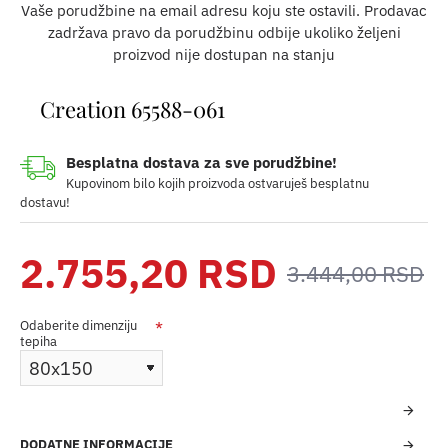
Vaše porudžbine na email adresu koju ste ostavili. Prodavac
zadržava pravo da porudžbinu odbije ukoliko željeni
proizvod nije dostupan na stanju
Creation 65588-061
Besplatna dostava za sve porudžbine!
Kupovinom bilo kojih proizvoda ostvaruješ besplatnu
dostavu!
2.755,20 RSD
3.444,00 RSD
Odaberite dimenziju
tepiha
DODATNE INFORMACIJE