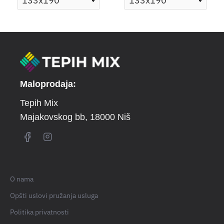
Maloprodaja:
Tepih Mix
Majakovskog bb
, 18000 Niš
O nama
Opšti uslovi pružanja usluga
Politika privatnosti