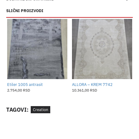
SLIČNI PROIZVODI
​Etiler 1005 antrasit
ALLORA – KREM 7742
A
2.754,00 RSD
10.361,00 RSD
1
TAGOVI:
Creation