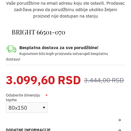
Vaše porudžbine na email adresu koju ste ostavili. Prodavac
zadržava pravo da porudžbinu odbije ukoliko željeni
proizvod nije dostupan na stanju
BRIGHT 66501-070
Besplatna dostava za sve porudžbine!
Kupovinom bilo kojih proizvoda ostvaruješ besplatnu
dostavu!
3.099,60 RSD
3.444,00 RSD
Odaberite dimenziju
tepiha
DODATNE INFORMACIJE