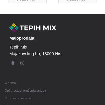
Maloprodaja:
Tepih Mix
Majakovskog bb
, 18000 Niš
O nama
Opšti uslovi pružanja usluga
Politika privatnosti