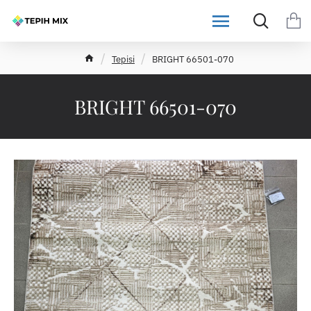
h
Tepisi
BRIGHT 66501-070
o
m
e
BRIGHT 66501-070