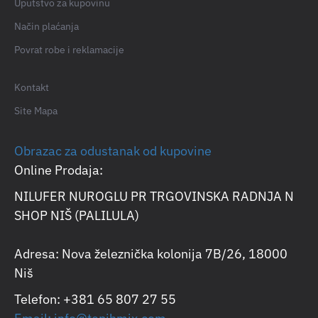
Uputstvo za kupovinu
Način plaćanja
Povrat robe i reklamacije
Kontakt
Site Mapa
Obrazac za odustanak od kupovine
Online Prodaja:
NILUFER NUROGLU PR TRGOVINSKA RADNJA N
SHOP NIŠ (PALILULA)
Adresa: Nova železnička kolonija 7B/26, 18000
Niš
Telefon: +381 65 807 27 55