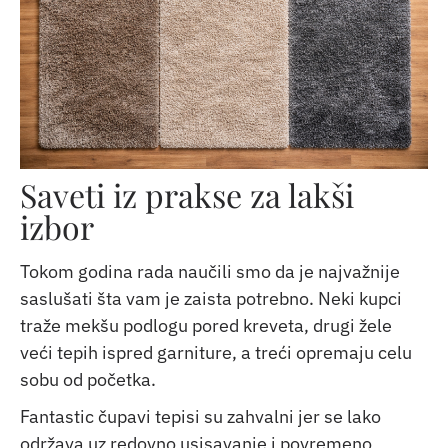
Saveti iz prakse za lakši
izbor
Tokom godina rada naučili smo da je najvažnije
saslušati šta vam je zaista potrebno. Neki kupci
traže mekšu podlogu pored kreveta, drugi žele
veći tepih ispred garniture, a treći opremaju celu
sobu od početka.
Fantastic čupavi tepisi su zahvalni jer se lako
održava uz redovno usisavanje i povremeno