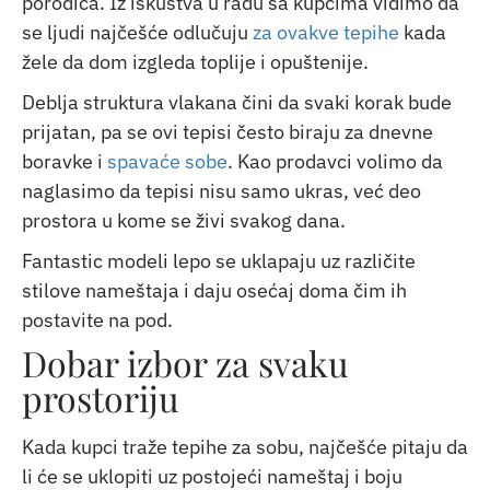
porodica. Iz iskustva u radu sa kupcima vidimo da
se ljudi najčešće odlučuju
za ovakve tepihe
kada
žele da dom izgleda toplije i opuštenije.
Deblja struktura vlakana čini da svaki korak bude
prijatan, pa se ovi tepisi često biraju za dnevne
boravke i
spavaće sobe
. Kao prodavci volimo da
naglasimo da tepisi nisu samo ukras, već deo
prostora u kome se živi svakog dana.
Fantastic modeli lepo se uklapaju uz različite
stilove nameštaja i daju osećaj doma čim ih
postavite na pod.
Dobar izbor za svaku
prostoriju
Kada kupci traže tepihe za sobu, najčešće pitaju da
li će se uklopiti uz postojeći nameštaj i boju