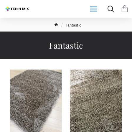
h
Fantastic
o
m
e
Fantastic