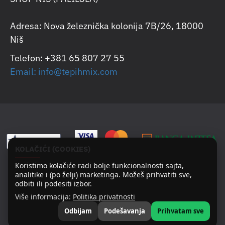
Adresa: Nova železnička kolonija 7B/26, 18000
Niš
Telefon: +381 65 807 27 55
Email: info@tepihmix.com
KOLAČIĆI (COOKIES)
Koristimo kolačiće radi bolje funkcionalnosti sajta,
analitike i (po želji) marketinga. Možeš prihvatiti sve,
odbiti ili podesiti izbor.
Više informacija:
Politika privatnosti
Odbijam
Podešavanja
Prihvatam sve
Copyright © 2025
FILTER