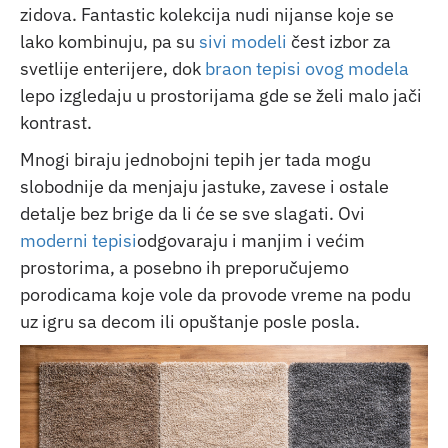
zidova. Fantastic kolekcija nudi nijanse koje se
lako kombinuju, pa su
sivi modeli
čest izbor za
svetlije enterijere, dok
braon tepisi ovog modela
lepo izgledaju u prostorijama gde se želi malo jači
kontrast.
Mnogi biraju jednobojni tepih jer tada mogu
slobodnije da menjaju jastuke, zavese i ostale
detalje bez brige da li će se sve slagati. Ovi
moderni tepisi
odgovaraju i manjim i većim
prostorima, a posebno ih preporučujemo
porodicama koje vole da provode vreme na podu
uz igru sa decom ili opuštanje posle posla.