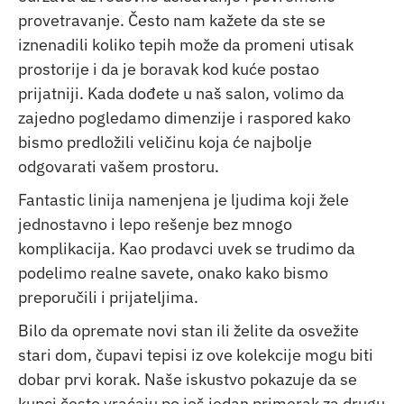
provetravanje. Često nam kažete da ste se
iznenadili koliko tepih može da promeni utisak
prostorije i da je boravak kod kuće postao
prijatniji. Kada dođete u naš salon, volimo da
zajedno pogledamo dimenzije i raspored kako
bismo predložili veličinu koja će najbolje
odgovarati vašem prostoru.
Fantastic linija namenjena je ljudima koji žele
jednostavno i lepo rešenje bez mnogo
komplikacija. Kao prodavci uvek se trudimo da
podelimo realne savete, onako kako bismo
preporučili i prijateljima.
Bilo da opremate novi stan ili želite da osvežite
stari dom, čupavi tepisi iz ove kolekcije mogu biti
dobar prvi korak. Naše iskustvo pokazuje da se
kupci često vraćaju po još jedan primerak za drugu