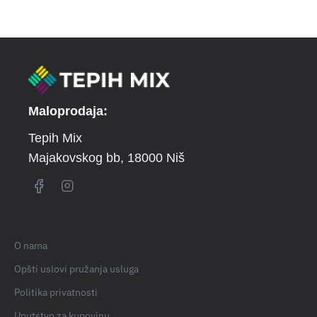
Maloprodaja:
Tepih Mix
Majakovskog bb
, 18000 Niš
O nama
Opšti uslovi pružanja usluga
Politika privatnosti
Uputstvo za kupovinu