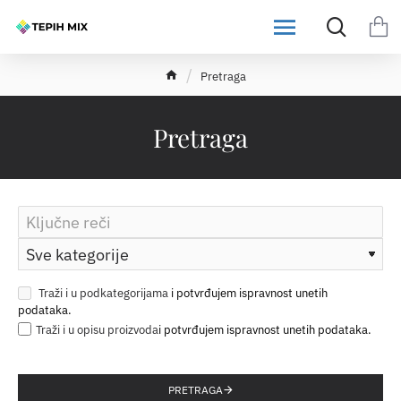
h
Pretraga
o
m
e
Pretraga
Traži i u podkategorijama
Traži i u opisu proizvoda
PRETRAGA