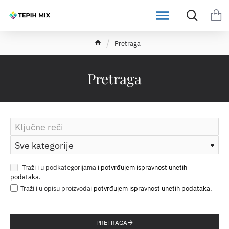
h
Pretraga
o
m
e
Pretraga
Traži i u podkategorijama
Traži i u opisu proizvoda
PRETRAGA