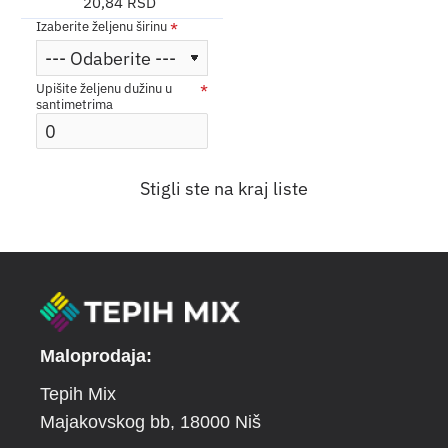
20,84 RSD
Izaberite željenu širinu
Upišite željenu dužinu u
santimetrima
Stigli ste na kraj liste
Maloprodaja:
Tepih Mix
Majakovskog bb
, 18000 Niš