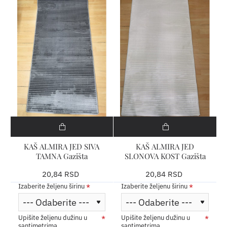
KAŠ ALMIRA JED SIVA
KAŠ ALMIRA JED
TAMNA Gazišta
SLONOVA KOST Gazišta
20,84 RSD
20,84 RSD
Izaberite željenu širinu
Izaberite željenu širinu
Upišite željenu dužinu u
Upišite željenu dužinu u
santimetrima
santimetrima