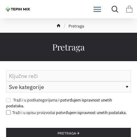
h
Pretraga
o
m
e
Pretraga
Traži i u podkategorijama
Traži i u opisu proizvoda
PRETRAGA